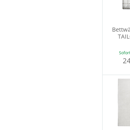
Bettw
TAIL
Sofor
24