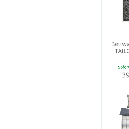
Bettw
TAILO
Sofor
39