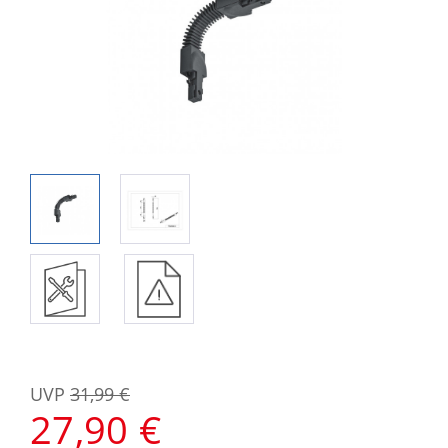
UVP
31,99 €
27,90 €