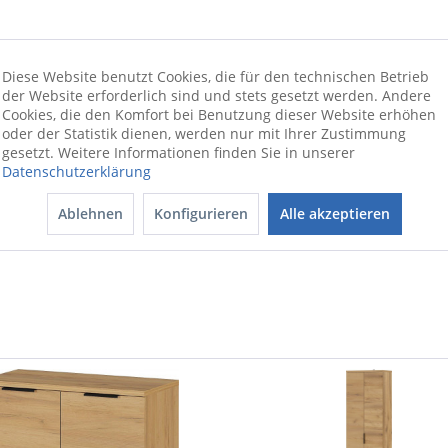
Diese Website benutzt Cookies, die für den technischen Betrieb
der Website erforderlich sind und stets gesetzt werden. Andere
 bis zu 10 kg), einer Kleiderstange aus Metall in Schwarz (belast
Cookies, die den Komfort bei Benutzung dieser Website erhöhen
or Navarra-Eiche-Nb., hochwertige ABS-Kanten, Melaminharzbeschic
oder der Statistik dienen, werden nur mit Ihrer Zustimmung
gesetzt. Weitere Informationen finden Sie in unserer
Datenschutzerklärung
ionswünschen beraten wir Sie gerne
Ablehnen
Konfigurieren
Alle akzeptieren