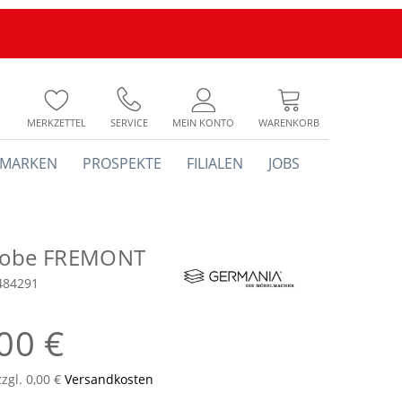
MERKZETTEL
SERVICE
MEIN KONTO
WARENKORB
MARKEN
PROSPEKTE
FILIALEN
JOBS
robe FREMONT
484291
00 €
zzgl. 0,00 €
Versandkosten