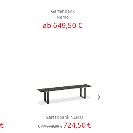
Gartenbank
Nemo
ab 649,50 €
a