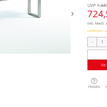
UVP
1.44
724,
Inkl. MwSt. 
Lieferzeit c
-
Sie
FRAGEN