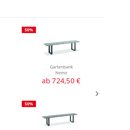
50%
50%
Gartenbank
Nemo
ab 724,50 €
a
50%
50%