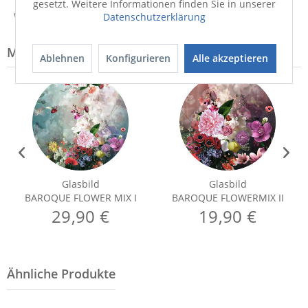
gesetzt. Weitere Informationen finden Sie in unserer
Weitere Informationen zum Hersteller...
Datenschutzerklärung
Modell-Familie: BAROQUE
Ablehnen
Konfigurieren
Alle akzeptieren
Glasbild
Glasbild
BAROQUE FLOWER MIX I
BAROQUE FLOWERMIX II
29,90 €
19,90 €