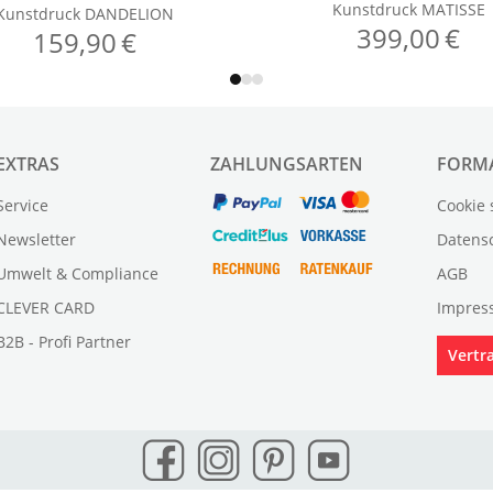
EXTRAS
ZAHLUNGSARTEN
FORM
Service
Cookie 
Newsletter
Datens
Umwelt & Compliance
AGB
CLEVER CARD
Impres
B2B - Profi Partner
Vertr