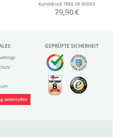
ALES
GEPRÜFTE SICHERHEIT
settings
chutz
sum
ag widerrufen