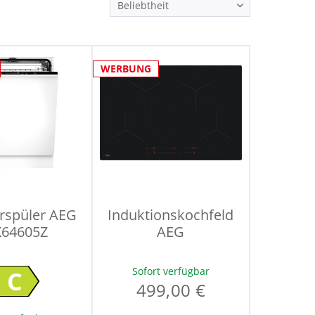
WERBUNG
rspüler AEG
Induktionskochfeld
K64605Z
AEG
Sofort verfügbar
C
499,00 €