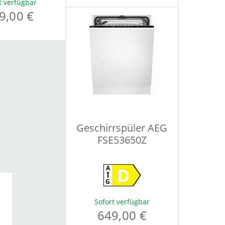
t verfügbar
9,00 €
Geschirrspüler AEG
FSE53650Z
D
A
G
Sofort verfügbar
649,00 €