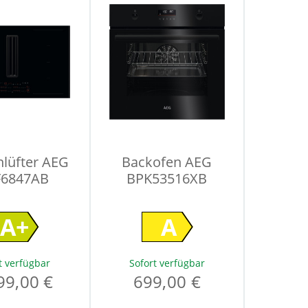
lüfter AEG
Backofen AEG
F6847AB
BPK53516XB
A+
A
t verfügbar
Sofort verfügbar
99,00 €
699,00 €