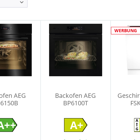
WERBUNG
ofen AEG
Backofen AEG
Geschir
6150B
BP6100T
FS
A++
A+
A
G