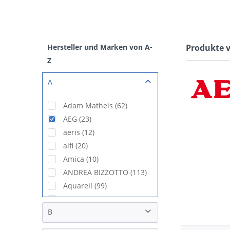
Hersteller und Marken von A-
Produkte 
Z
A
Adam Matheis (62)
AEG (23)
aeris (12)
alfi (20)
Amica (10)
ANDREA BIZZOTTO (113)
Aquarell (99)
ARREDOKIT (33)
B
Arredokit (2)
Arthur Krupp (49)