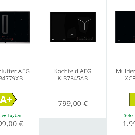
lüfter AEG
Kochfeld AEG
Mulden
84779XB
KIB7845AB
XC
A+
799,00 €
t verfügbar
Sofor
99,00 €
1.9