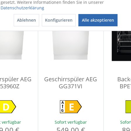
gesetzt. Weitere Informationen finden Sie in unserer
Datenschutzerklärung
Ablehnen
Konfigurieren
Alle akzeptieren
rspüler AEG
Geschirrspüler AEG
Back
E53960Z
GG371VI
BPE
D
E
A
G
t verfügbar
Sofort verfügbar
Sofor
9,00 €
549,00 €
89