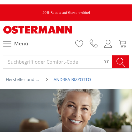
50% Rabatt auf Gartenmöbel
Menü
Hersteller und Marken von A-Z
ANDREA BIZZOTTO