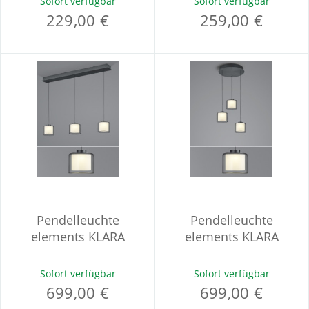
Sofort verfügbar
Sofort verfügbar
229,00 €
259,00 €
Pendelleuchte
Pendelleuchte
elements KLARA
elements KLARA
Sofort verfügbar
Sofort verfügbar
699,00 €
699,00 €