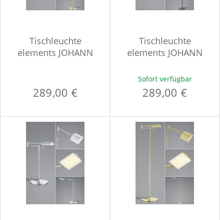
Tischleuchte
Tischleuchte
elements JOHANN
elements JOHANN
Sofort verfügbar
289,00 €
289,00 €