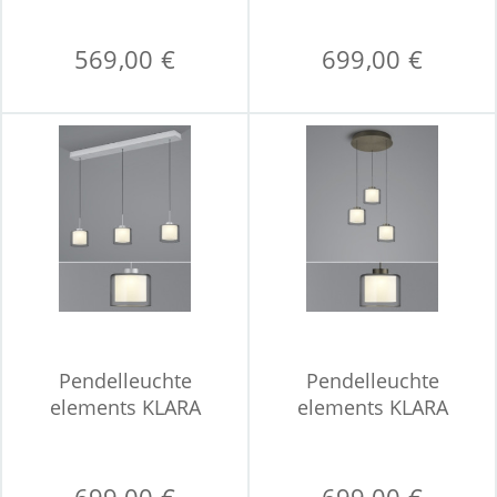
569,00 €
699,00 €
Pendelleuchte
Pendelleuchte
elements KLARA
elements KLARA