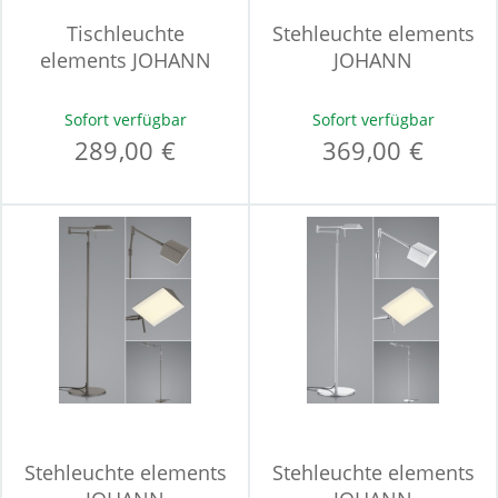
Tischleuchte
Stehleuchte elements
elements JOHANN
JOHANN
Sofort verfügbar
Sofort verfügbar
289,00 €
369,00 €
Stehleuchte elements
Stehleuchte elements