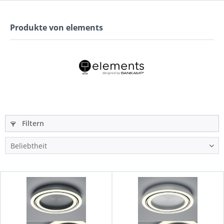
Produkte von elements
Filtern