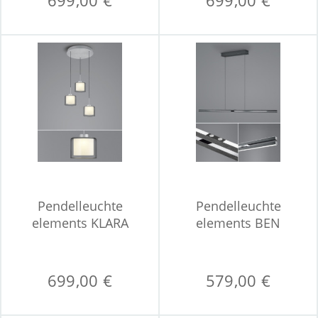
699,00 €
699,00 €
Pendelleuchte
Pendelleuchte
elements KLARA
elements BEN
699,00 €
579,00 €