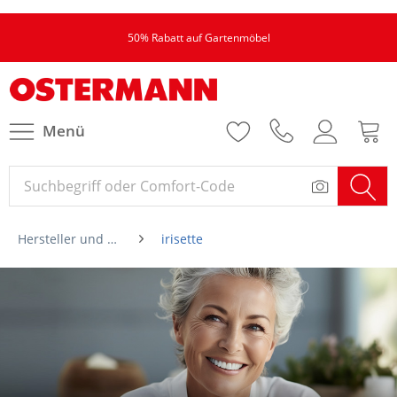
50% Rabatt auf Gartenmöbel
Menü
Hersteller und Marken von A-Z
irisette