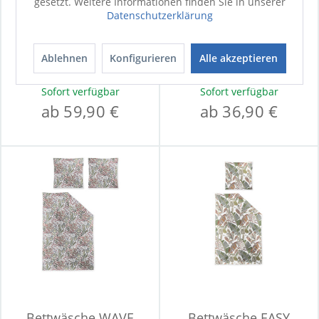
gesetzt. Weitere Informationen finden Sie in unserer
Datenschutzerklärung
Bettwäsche LOTUS
Bettwäsche EASY
Tencel
Seersucker
Ablehnen
Konfigurieren
Alle akzeptieren
Mehr Varianten
Mehr Varianten
Sofort verfügbar
Sofort verfügbar
ab 59,90 €
ab 36,90 €
Bettwäsche WAVE
Bettwäsche EASY