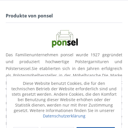
Produkte von ponsel
Das Familienunternehmen ponsel wurde 1927 gegründet
und produziert hochwertige Polstergarnituren und
Polstersessel.
Sie etablierten sich in den Jahren erfolgreich
als Polstermöbelhersteller in der Möbelbranche.
Die Marke
ponsel steht für qualitativ hochwertige Garnituren mit
Diese Website benutzt Cookies, die für den
technischen Betrieb der Website erforderlich sind und
vielseitigen Funktionen und einem hohen Sitz- und
stets gesetzt werden. Andere Cookies, die den Komfort
Liegekomfort.
Für die Herstellung der Polstermöbel werden
bei Benutzung dieser Website erhöhen oder der
nur hochwertigste Materialien und Rohstoffe verwendet, die
Statistik dienen, werden nur mit Ihrer Zustimmung
Fertigung erfolgt zu 100 % in Deutschland.
Aufgrund ihrer
gesetzt. Weitere Informationen finden Sie in unserer
Datenschutzerklärung
hochwertigen Produktqualität und Verarbeitung wurden die
Polstermöbel der Marke ponsel bereits mit einigen