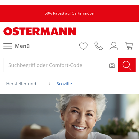
50% Rabatt auf Gartenmöbel
Menü
Hersteller und Marken von A-Z
Scoville