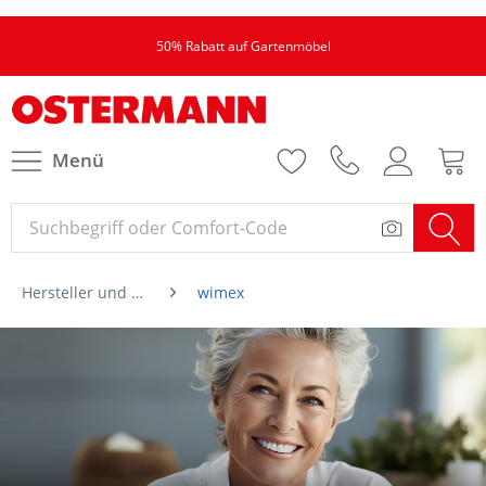
50% Rabatt auf Gartenmöbel
Menü
Hersteller und Marken von A-Z
wimex