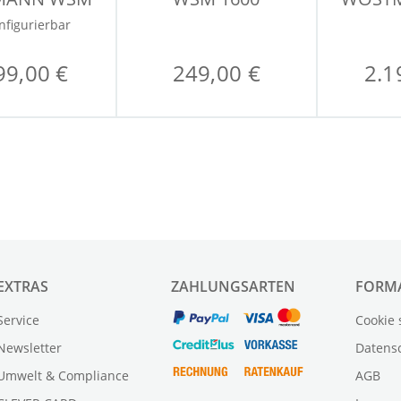
4300
nfigurierbar
99,00 €
249,00 €
2.1
EXTRAS
ZAHLUNGSARTEN
FORM
Service
Cookie 
Newsletter
Datens
Umwelt & Compliance
AGB