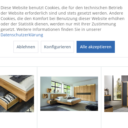
und Essbereich. Durch die große Auswah
Diese Website benutzt Cookies, die für den technischen Betrieb
der
WÖSTMANN
Massivholzmöbel, der v
der Website erforderlich sind und stets gesetzt werden. Andere
Features kann nahezu jeder Kundenwun
Cookies, die den Komfort bei Benutzung dieser Website erhöhen
oder der Statistik dienen, werden nur mit Ihrer Zustimmung
selbst von der Vielseitigkeit und der Lan
gesetzt. Weitere Informationen finden Sie in unserer
Datenschutzerklärung
Ablehnen
Konfigurieren
Alle akzeptieren