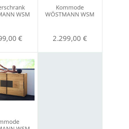
erschrank
Kommode
MANN WSM
WÖSTMANN WSM
4300
4300
99,00 €
2.299,00 €
mmode
MANN WSM