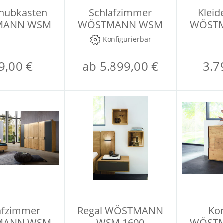
chubkasten
Schlafzimmer
Kleid
MANN WSM
WÖSTMANN WSM
WÖST
1600
1600
Konfigurierbar
9,00 €
ab 5.899,00 €
3.7
afzimmer
Regal WÖSTMANN
Ko
MANN WSM
WSM 1600
WÖST