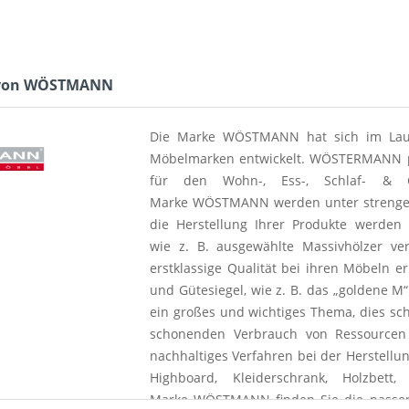
 von WÖSTMANN
Die Marke
WÖSTMANN
hat sich im Lau
Möbelmarken entwickelt.
WÖSTERMANN
p
für den Wohn-, Ess-, Schlaf- & G
Marke
WÖSTMANN
werden unter strengen
die Herstellung Ihrer Produkte werden a
wie
z. B.
ausgewählte Massivhölzer ver
erstklassige Qualität bei ihren Möbeln
und Gütesiegel, wie
z. B.
das „goldene M“
ein großes und wichtiges Thema, dies sch
schonenden Verbrauch von Ressourcen 
nachhaltiges Verfahren bei der Herstellu
Highboard, Kleiderschrank, Holzbet
Marke
WÖSTMANN
finden Sie die passe