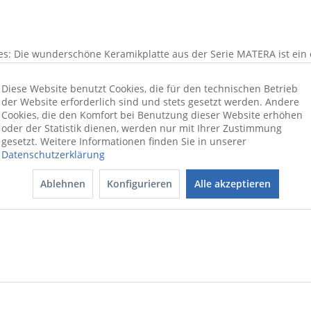
es: Die wunderschöne Keramikplatte aus der Serie MATERA ist ein e
führen - passend zum Landhausstil. Der ansprechende anthrazitfarb
ünschen und belohnen Sie sich mit dem, was Ihnen gefällt - mit LE
Diese Website benutzt Cookies, die für den technischen Betrieb
der Website erforderlich sind und stets gesetzt werden. Andere
rvorragend für den täglichen Gebrauch. Für die Mikrowelle könne
Cookies, die den Komfort bei Benutzung dieser Website erhöhen
oder der Statistik dienen, werden nur mit Ihrer Zustimmung
gesetzt. Weitere Informationen finden Sie in unserer
ionswünschen beraten wir Sie gerne
Datenschutzerklärung
Ablehnen
Konfigurieren
Alle akzeptieren