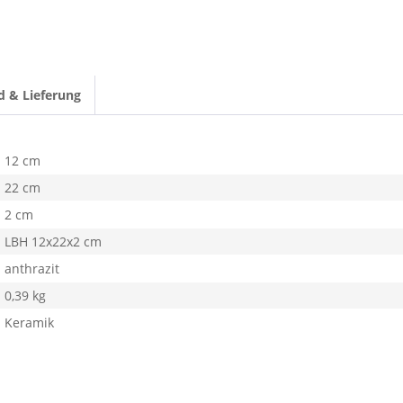
d & Lieferung
12 cm
22 cm
2 cm
LBH 12x22x2 cm
anthrazit
0,39 kg
Keramik