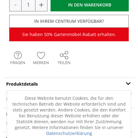
-
+
IN DEN
WARENKORB
IN IHREM CENTRUM VERFÜGBAR?
Sie haben 50% Gartenmöbel-Rabatt erhalten.
FRAGEN
MERKEN
TEILEN
Produktdetails
· Edelstahl · Plattenständer aus Edelstahl, rostfrei Für Platten
Diese Website benutzt Cookies, die für den
in der Größe 40 x 40 cm...
mehr
technischen Betrieb der Website erforderlich sind und
stets gesetzt werden. Andere Cookies, die den Komfort
Produktsicherheit
bei Benutzung dieser Website erhöhen oder der
Statistik dienen, werden nur mit Ihrer Zustimmung
Produktsicherheit
gesetzt. Weitere Informationen finden Sie in unserer
Datenschutzerklärung