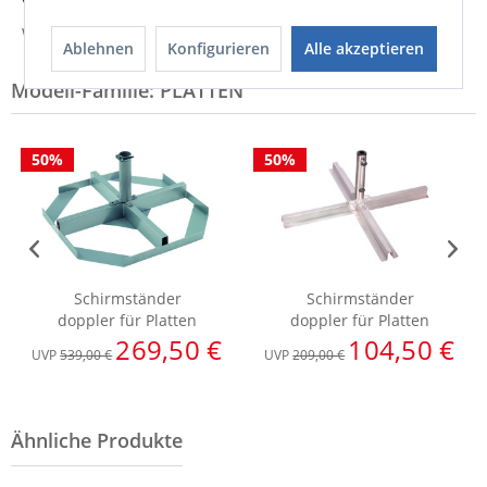
Versandinfo
Weitere Informationen zum Versand...
Ablehnen
Konfigurieren
Alle akzeptieren
Modell-Familie: PLATTEN
50%
50%
Schirmständer
Schirmständer
doppler für Platten
doppler für Platten
269,50 €
104,50 €
UVP
539,00 €
UVP
209,00 €