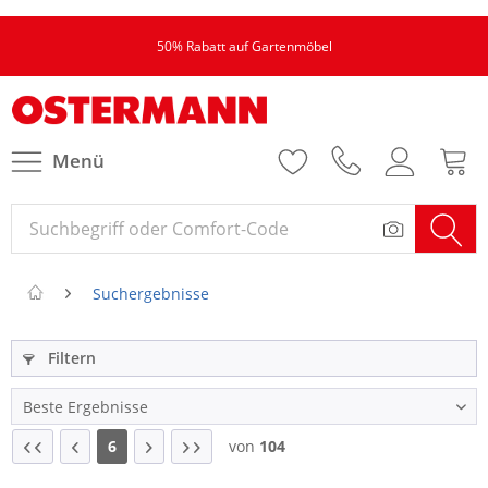
50% Rabatt auf Gartenmöbel
Menü
Suchergebnisse
Filtern
6
von
104