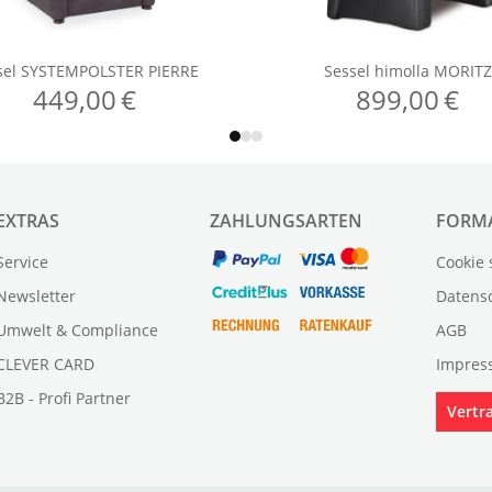
EXTRAS
ZAHLUNGSARTEN
FORM
Service
Cookie 
Newsletter
Datens
Umwelt & Compliance
AGB
CLEVER CARD
Impres
B2B - Profi Partner
Vertr