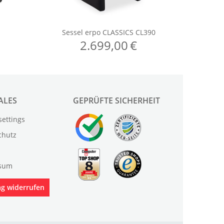
ALES
GEPRÜFTE SICHERHEIT
settings
chutz
sum
ag widerrufen