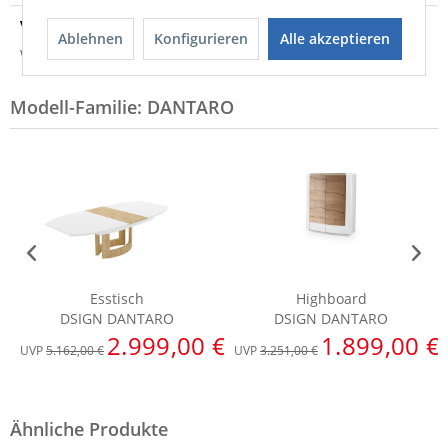
Versandinfo
Ablehnen
Konfigurieren
Alle akzeptieren
Weitere Informationen zum Versand...
Modell-Familie: DANTARO
Esstisch
Highboard
DSIGN DANTARO
DSIGN DANTARO
2.999,00 €
1.899,00 €
UVP
5.162,00 €
UVP
3.251,00 €