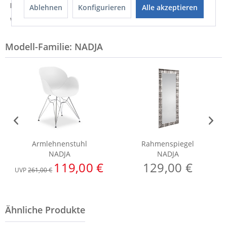
Hersteller
Ablehnen
Konfigurieren
Alle akzeptieren
Weitere Informationen zum Hersteller...
Modell-Familie: NADJA
Armlehnenstuhl
Rahmenspiegel
NADJA
NADJA
119,00 €
129,00 €
UVP
261,00 €