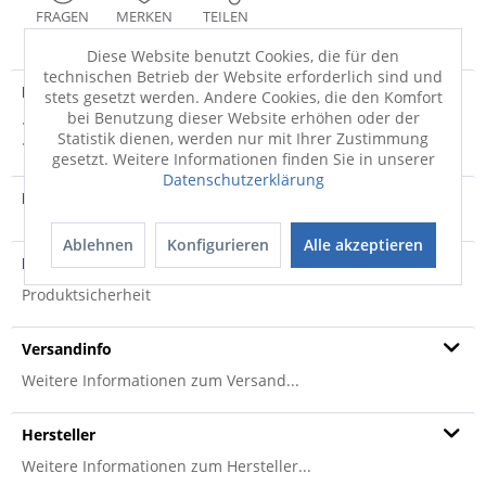
FRAGEN
MERKEN
TEILEN
Diese Website benutzt Cookies, die für den
technischen Betrieb der Website erforderlich sind und
Produktdetails
stets gesetzt werden. Andere Cookies, die den Komfort
bei Benutzung dieser Website erhöhen oder der
· Bezug: Stoff Easy Care · Variante 1:Standardnaht/Kappnaht
Statistik dienen, werden nur mit Ihrer Zustimmung
· bestehend aus: · 1,5 Sitzer...
mehr
gesetzt. Weitere Informationen finden Sie in unserer
Datenschutzerklärung
Produktvideo
Ablehnen
Konfigurieren
Alle akzeptieren
Produktsicherheit
Produktsicherheit
Versandinfo
Weitere Informationen zum Versand...
Hersteller
Weitere Informationen zum Hersteller...