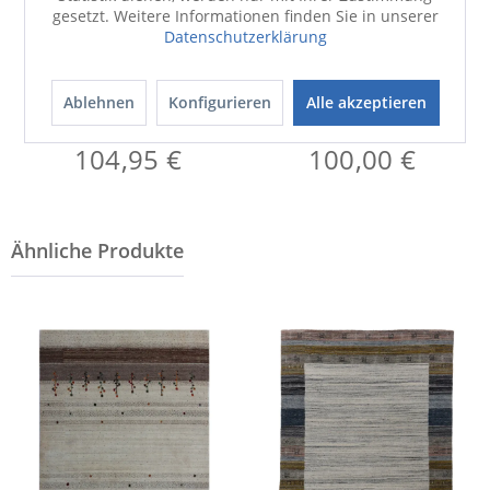
gesetzt. Weitere Informationen finden Sie in unserer
Datenschutzerklärung
Ablehnen
Konfigurieren
Alle akzeptieren
Pollerleuchte
Teppich
LORI
LORI LOOM beige
104,95 €
100,00 €