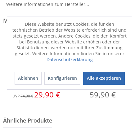
Weitere Informationen zum Hersteller...
Modell-Familie: OSLO
Diese Website benutzt Cookies, die für den
technischen Betrieb der Website erforderlich sind und
stets gesetzt werden. Andere Cookies, die den Komfort
WERBUNG
bei Benutzung dieser Website erhöhen oder der
Statistik dienen, werden nur mit Ihrer Zustimmung
gesetzt. Weitere Informationen finden Sie in unserer
Datenschutzerklärung
Ablehnen
Konfigurieren
Alle akzeptieren
Außenleuchte
Besteckgarnitur
OSLO
SANSIBAR OSLO
29,90 €
59,90 €
UVP
74,90 €