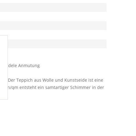
tik, edele Anmutung
me. Der Teppich aus Wolle und Kunstseide ist eine
noten/qm entsteht ein samtartiger Schimmer in der
g.