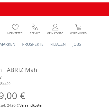
MERKZETTEL
SERVICE
MEIN KONTO
WARENKORB
MARKEN
PROSPEKTE
FILIALEN
JOBS
h TÄBRIZ Mahi
v
654420
9,00 €
zzgl. 24,90 €
Versandkosten