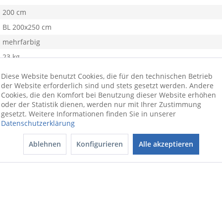
200 cm
BL 200x250 cm
mehrfarbig
23 kg
Wolle
Diese Website benutzt Cookies, die für den technischen Betrieb
der Website erforderlich sind und stets gesetzt werden. Andere
Cookies, die den Komfort bei Benutzung dieser Website erhöhen
oder der Statistik dienen, werden nur mit Ihrer Zustimmung
hen Knüpfkunst: 275000 Knoten/qm samtartiger Schimmer in der Op
gesetzt. Weitere Informationen finden Sie in unserer
Datenschutzerklärung
chönert Ihre Wohnräume und verleiht ihnen einen attraktiven Char
 wohnliche Atmosphäre in jedem Wohnbereich. Durch die 275000 K
Ablehnen
Konfigurieren
Alle akzeptieren
erleiht. Zudem ist der Teppich sehr strapazierfähig und langlebi