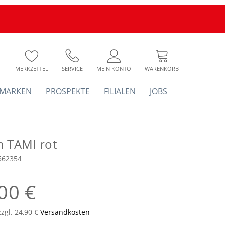
MERKZETTEL
SERVICE
MEIN KONTO
WARENKORB
MARKEN
PROSPEKTE
FILIALEN
JOBS
h TAMI rot
562354
00 €
zzgl. 24,90 €
Versandkosten