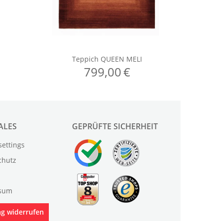
ALES
GEPRÜFTE SICHERHEIT
settings
chutz
sum
ag widerrufen