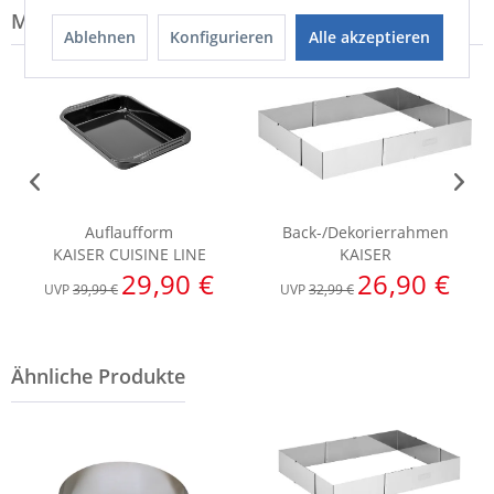
Modell-Familie: KAISER
Ablehnen
Konfigurieren
Alle akzeptieren
Auflaufform
Back-/Dekorierrahmen
KAISER CUISINE LINE
KAISER
29,90 €
26,90 €
UVP
39,99 €
UVP
32,99 €