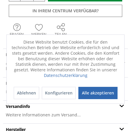
IN IHREM CENTRUM VERFÜGBAR?
FRAGEN
MERKEN
TEILEN
Diese Website benutzt Cookies, die für den
technischen Betrieb der Website erforderlich sind und
stets gesetzt werden. Andere Cookies, die den Komfort
Produktdetails
bei Benutzung dieser Website erhöhen oder der
aus dem Hause “KLEINE WOLKE · rutschhemmend, waschbar
Statistik dienen, werden nur mit Ihrer Zustimmung
bis 40°C Sorgen Sie für ein entspanntes...
mehr
gesetzt. Weitere Informationen finden Sie in unserer
Datenschutzerklärung
Produktsicherheit
Produktsicherheit
Ablehnen
Konfigurieren
Alle akzeptieren
Versandinfo
Weitere Informationen zum Versand...
Hersteller