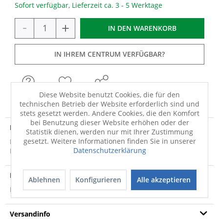
Sofort verfügbar, Lieferzeit ca. 3 - 5 Werktage
-
+
IN DEN
WARENKORB
IN IHREM CENTRUM VERFÜGBAR?
FRAGEN
MERKEN
TEILEN
Diese Website benutzt Cookies, die für den
technischen Betrieb der Website erforderlich sind und
stets gesetzt werden. Andere Cookies, die den Komfort
bei Benutzung dieser Website erhöhen oder der
Produktdetails
Statistik dienen, werden nur mit Ihrer Zustimmung
gesetzt. Weitere Informationen finden Sie in unserer
Die WC-Vorlage SUNSHINE von Grund präsentiert sich in der
Datenschutzerklärung
Farbe Türkis. Sie hat eine Flohrhöhe...
mehr
Produktsicherheit
Ablehnen
Konfigurieren
Alle akzeptieren
Produktsicherheit
Versandinfo