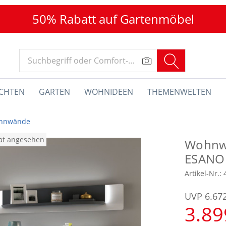
50% Rabatt auf Gartenmöbel
CHTEN
GARTEN
WOHNIDEEN
THEMENWELTEN
hnwände
nat angesehen
Wohnw
ESANO
Artikel-Nr.:
UVP
6.67
3.89