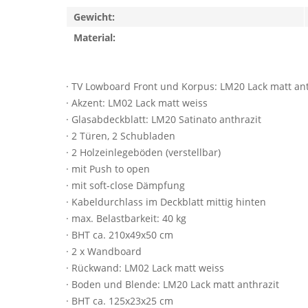
Gewicht:
Material:
· TV Lowboard Front und Korpus: LM20 Lack matt ant
· Akzent: LM02 Lack matt weiss
· Glasabdeckblatt: LM20 Satinato anthrazit
· 2 Türen, 2 Schubladen
· 2 Holzeinlegeböden (verstellbar)
· mit Push to open
· mit soft-close Dämpfung
· Kabeldurchlass im Deckblatt mittig hinten
· max. Belastbarkeit: 40 kg
· BHT ca. 210x49x50 cm
· 2 x Wandboard
· Rückwand: LM02 Lack matt weiss
· Boden und Blende: LM20 Lack matt anthrazit
· BHT ca. 125x23x25 cm