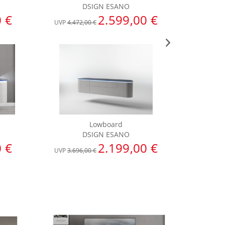
DSIGN ESANO
0 €
2.599,00 €
UVP
4.472,00 €
UVP
4.05
Lowboard
DSIGN ESANO
0 €
2.199,00 €
UVP
3.696,00 €
UVP
3.69