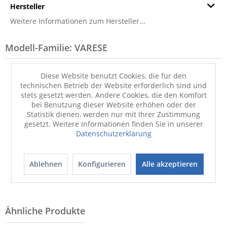
Hersteller
Weitere Informationen zum Hersteller...
Modell-Familie: VARESE
Diese Website benutzt Cookies, die für den
technischen Betrieb der Website erforderlich sind und
stets gesetzt werden. Andere Cookies, die den Komfort
bei Benutzung dieser Website erhöhen oder der
Statistik dienen, werden nur mit Ihrer Zustimmung
gesetzt. Weitere Informationen finden Sie in unserer
Datenschutzerklärung
Couchtisch
Couchtisch
MONDO VARESE PRO
MONDO VARESE PRO
Ablehnen
Konfigurieren
Alle akzeptieren
749,00 €
759,00 €