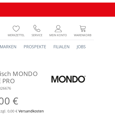
MERKZETTEL
SERVICE
MEIN KONTO
WARENKORB
MARKEN
PROSPEKTE
FILIALEN
JOBS
tisch MONDO
E PRO
826676
00 €
zzgl. 0,00 €
Versandkosten