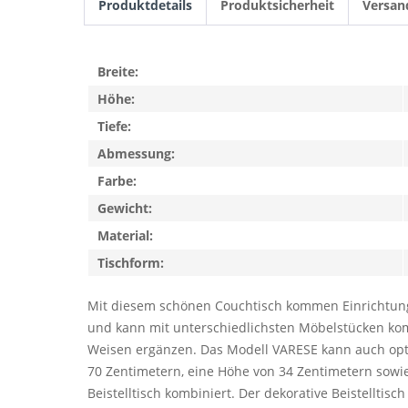
Produktdetails
Produktsicherheit
Versan
Breite:
Höhe:
Tiefe:
Abmessung:
Farbe:
Gewicht:
Material:
Tischform:
Mit diesem schönen Couchtisch kommen Einrichtungsl
und kann mit unterschiedlichsten Möbelstücken komb
Weisen ergänzen. Das Modell VARESE kann auch opti
70 Zentimetern, eine Höhe von 34 Zentimetern sowi
Beistelltisch kombiniert. Der dekorative Beistelltisc