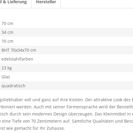
d & Lieferung
Hersteller
70 cm
34 cm
70 cm
BHT 70x34x70 cm
edelstahlfarben
23 kg
Glas
quadratisch
iebhaber voll und ganz auf ihre Kosten. Der attraktive Look des B
iniert werden. Auch mit seiner Formensprache wird der Beistelltis
sch durch sein modernes Design überzeugen. Das Kleinmöbel in e
e eine Tiefe von 70 Zentimetern auf. Sämtliche Qualitäten und B
h ist wie gemacht für Ihr Zuhause.