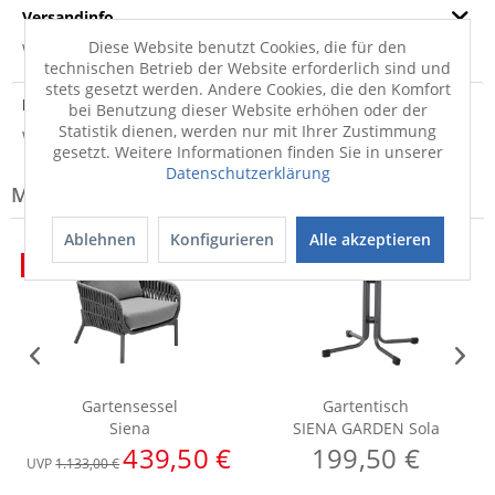
Versandinfo
Diese Website benutzt Cookies, die für den
Weitere Informationen zum Versand...
technischen Betrieb der Website erforderlich sind und
stets gesetzt werden. Andere Cookies, die den Komfort
Hersteller
bei Benutzung dieser Website erhöhen oder der
Statistik dienen, werden nur mit Ihrer Zustimmung
Weitere Informationen zum Hersteller...
gesetzt. Weitere Informationen finden Sie in unserer
Datenschutzerklärung
Modell-Familie: SIENA
Ablehnen
Konfigurieren
Alle akzeptieren
50%
50%
Gartensessel
Gartentisch
Siena
SIENA GARDEN Sola
439,50 €
199,50 €
UVP
1.133,00 €