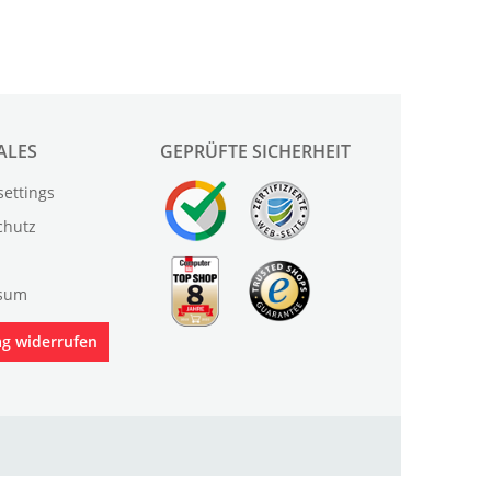
ALES
GEPRÜFTE SICHERHEIT
settings
chutz
sum
ag widerrufen