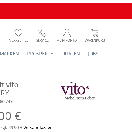
MERKZETTEL
SERVICE
MEIN KONTO
WARENKORB
MARKEN
PROSPEKTE
FILIALEN
JOBS
t vito
RY
888749
00 €
zzgl. 49,90 €
Versandkosten