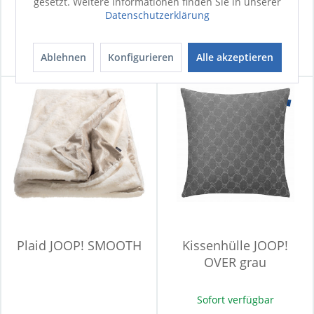
gesetzt. Weitere Informationen finden Sie in unserer
Datenschutzerklärung
Sofort verfügbar
Sofort verfügbar
31,90 €
UVP
34,95 €
24,90 €
Ablehnen
Konfigurieren
Alle akzeptieren
Plaid JOOP! SMOOTH
Kissenhülle JOOP!
OVER grau
Sofort verfügbar