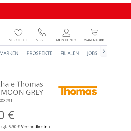
MERKZETTEL
SERVICE
MEIN KONTO
WARENKORB

MARKEN
PROSPEKTE
FILIALEN
JOBS
chale Thomas
 MOON GREY
308231
0 €
zzgl. 6,90 €
Versandkosten