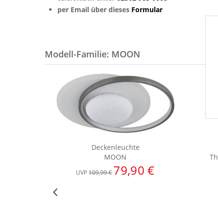
per Email über dieses
Formular
Modell-Familie: MOON
Deckenleuchte
MOON
T
79,90 €
UVP
109,99 €