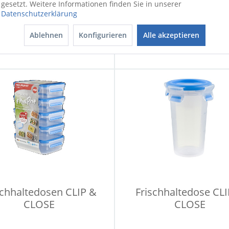
CLOSE
CLOSE
gesetzt. Weitere Informationen finden Sie in unserer
Datenschutzerklärung
Sofort verfügbar
Sofort verfügbar
Ablehnen
Konfigurieren
Alle akzeptieren
7,90 €
19,90 €
schhaltedosen CLIP &
Frischhaltedose CL
CLOSE
CLOSE