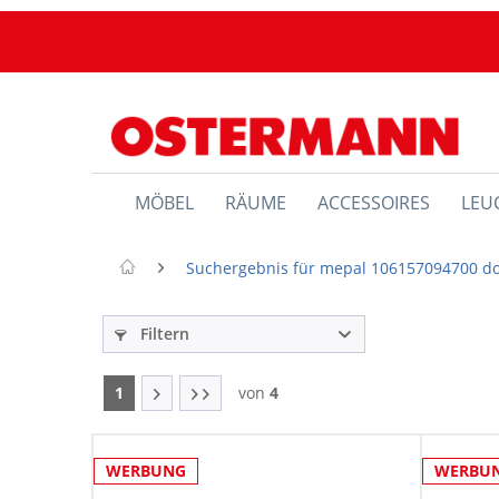
MÖBEL
RÄUME
ACCESSOIRES
LEU
Suchergebnis für mepal 106157094700 do
Filtern
1
von
4
WERBUNG
WERBU