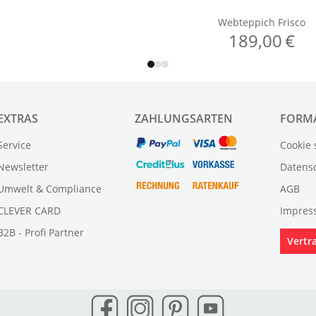
EXTRAS
ZAHLUNGSARTEN
FORM
Service
Cookie 
Newsletter
Datens
Umwelt & Compliance
AGB
CLEVER CARD
Impres
B2B - Profi Partner
Vertr