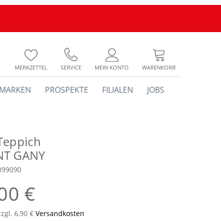
MERKZETTEL
SERVICE
MEIN KONTO
WARENKORB
MARKEN
PROSPEKTE
FILIALEN
JOBS
Teppich
NT GANY
899090
00 €
zzgl. 6,90 €
Versandkosten