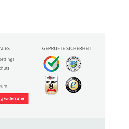
ALES
GEPRÜFTE SICHERHEIT
settings
chutz
sum
ag widerrufen