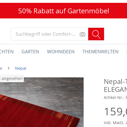
50% Rabatt auf Gartenmöbel
CHTEN
GARTEN
WOHNIDEEN
THEMENWELTEN
he
Nepal
at angesehen
Nepal-
ELEGA
Artikel-Nr.:
159,
Inkl. MwSt. 