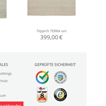
ALES
GEPRÜFTE SICHERHEIT
settings
chutz
sum
ag widerrufen