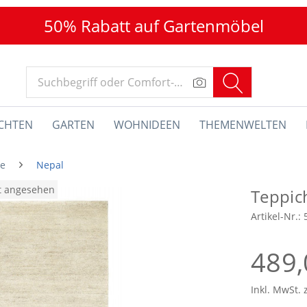
50% Rabatt auf Gartenmöbel
CHTEN
GARTEN
WOHNIDEEN
THEMENWELTEN
he
Nepal
at angesehen
Teppic
Artikel-Nr.:
489,
Inkl. MwSt. 