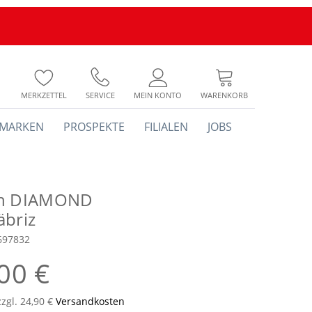
MERKZETTEL
SERVICE
MEIN KONTO
WARENKORB
MARKEN
PROSPEKTE
FILIALEN
JOBS
ch DIAMOND
äbriz
697832
00 €
zzgl. 24,90 €
Versandkosten