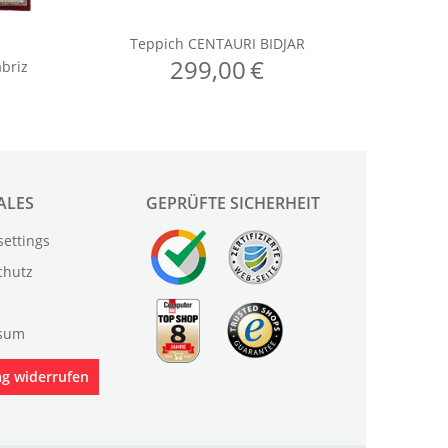
ALES
GEPRÜFTE SICHERHEIT
settings
chutz
sum
ag widerrufen