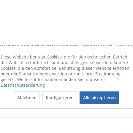
peisezimmer, dem Wohnzimmer oder dem Eingangsbereich – der Tepp
deal, um die Einrichtung Ihres Wohnbereiches zu vervollständigen
Diese Website benutzt Cookies, die für den technischen Betrieb
 Modell DIAMOND besitzt eine Länge von insgesamt 250 cm und ein
der Website erforderlich sind und stets gesetzt werden. Andere
h lässt in jedem Zimmer ein hervorragendes Ambiente entstehen un
Cookies, die den Komfort bei Benutzung dieser Website erhöhen
oder der Statistik dienen, werden nur mit Ihrer Zustimmung
 Ihrem Zuhause an.
gesetzt. Weitere Informationen finden Sie in unserer
Datenschutzerklärung
Ablehnen
Konfigurieren
Alle akzeptieren