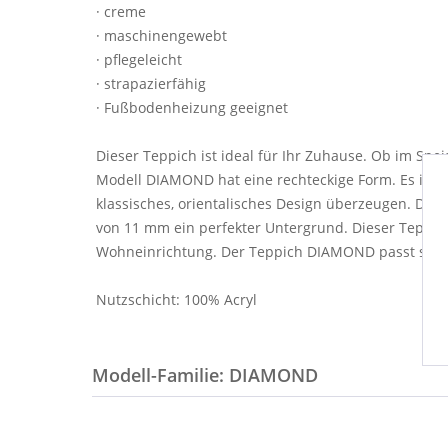
· creme
· maschinengewebt
· pflegeleicht
· strapazierfähig
· Fußbodenheizung geeignet
Dieser Teppich ist ideal für Ihr Zuhause. Ob im S
Modell DIAMOND hat eine rechteckige Form. Es ist i
klassisches, orientalisches Design überzeugen. Das
von 11 mm ein perfekter Untergrund. Dieser Teppic
Wohneinrichtung. Der Teppich DIAMOND passt sich
Nutzschicht: 100% Acryl
Modell-Familie: DIAMOND