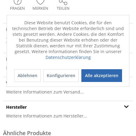
FRAGEN
MERKEN
TEILEN
Diese Website benutzt Cookies, die für den
technischen Betrieb der Website erforderlich sind und
Produktdetails
stets gesetzt werden. Andere Cookies, die den Komfort
· blau · 58% Baumwolle, 35% Polyacryl, 7% Polyester ·
bei Benutzung dieser Website erhöhen oder der
Textiles Vertrauen-Ökotex Made in Green...
mehr
Statistik dienen, werden nur mit Ihrer Zustimmung
gesetzt. Weitere Informationen finden Sie in unserer
Datenschutzerklärung
Produktsicherheit
Produktsicherheit
Ablehnen
Konfigurieren
Alle akzeptieren
Versandinfo
Weitere Informationen zum Versand...
Hersteller
Weitere Informationen zum Hersteller...