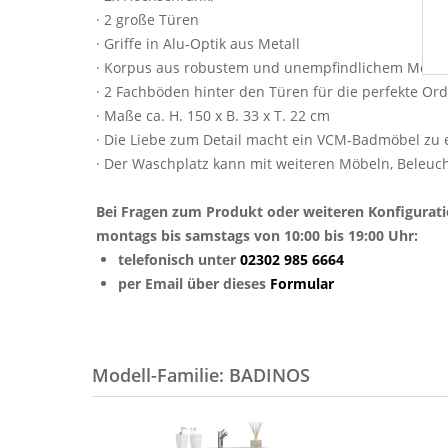
· 2 große Türen
· Griffe in Alu-Optik aus Metall
· Korpus aus robustem und unempfindlichem Mela
· 2 Fachböden hinter den Türen für die perfekte Or
· Maße ca. H. 150 x B. 33 x T. 22 cm
· Die Liebe zum Detail macht ein VCM-Badmöbel zu
· Der Waschplatz kann mit weiteren Möbeln, Beleuc
Bei Fragen zum Produkt oder weiteren Konfigurat
montags bis samstags von 10:00 bis 19:00 Uhr:
telefonisch unter
02302 985 6664
per Email über dieses
Formular
Modell-Familie: BADINOS