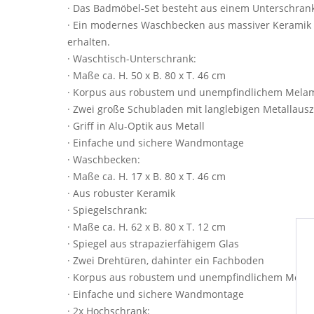
· Das Badmöbel-Set besteht aus einem Unterschran
· Ein modernes Waschbecken aus massiver Keramik 
erhalten.
· Waschtisch-Unterschrank:
· Maße ca. H. 50 x B. 80 x T. 46 cm
· Korpus aus robustem und unempfindlichem Mela
· Zwei große Schubladen mit langlebigen Metallaus
· Griff in Alu-Optik aus Metall
· Einfache und sichere Wandmontage
· Waschbecken:
· Maße ca. H. 17 x B. 80 x T. 46 cm
· Aus robuster Keramik
· Spiegelschrank:
· Maße ca. H. 62 x B. 80 x T. 12 cm
· Spiegel aus strapazierfähigem Glas
· Zwei Drehtüren, dahinter ein Fachboden
· Korpus aus robustem und unempfindlichem Mela
· Einfache und sichere Wandmontage
· 2x Hochschrank: