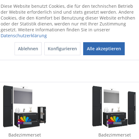
 etwas ganz Besonderem.
Diese Website benutzt Cookies, die für den technischen Betrieb
htung und Zubehör aus der Serie “VCM VCB“ kombiniert werden.
der Website erforderlich sind und stets gesetzt werden. Andere
Cookies, die den Komfort bei Benutzung dieser Website erhöhen
oder der Statistik dienen, werden nur mit Ihrer Zustimmung
ionswünschen beraten wir Sie gerne
gesetzt. Weitere Informationen finden Sie in unserer
Datenschutzerklärung
Ablehnen
Konfigurieren
Alle akzeptieren
Badezimmerset
Badezimmerset