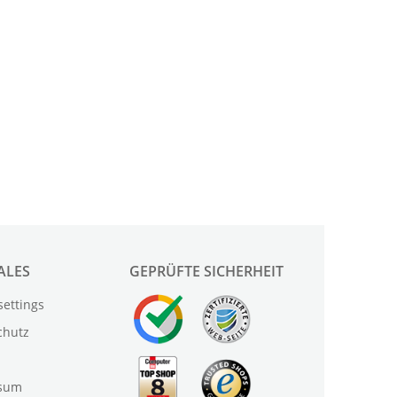
ALES
GEPRÜFTE SICHERHEIT
settings
chutz
sum