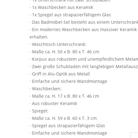
· 1x Waschbecken aus Keramik
· 1x Spiegel aus strapazierfähigem Glas
· Das Badmöbel-Set besteht aus einem Unterschran
· Ein modernes Waschbecken aus massiver Keramik 
erhalten.
· Waschtisch-Unterschrank:
· Maße ca. H. 50 x B. 80 x T. 46 cm
· Korpus aus robustem und unempfindlichem Mela
· Zwei große Schubladen mit langlebigen Metallaus
· Griff in Alu-Optik aus Metall
· Einfache und sichere Wandmontage
· Waschbecken:
· Maße ca. H. 17 x B. 80 x T. 46 cm
· Aus robuster Keramik
· Spiegel:
· Maße ca. H. 59 x B. 60 x T. 3 cm
· Spiegel aus strapazierfähigem Glas
· Einfache und sichere Wandmontage