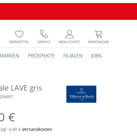
MERKZETTEL
SERVICE
MEIN KONTO
WARENKORB
MARKEN
PROSPEKTE
FILIALEN
JOBS
le LAVE gris
426687
0 €
zzgl. 6,90 €
Versandkosten