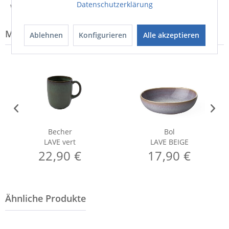
Datenschutzerklärung
Weitere Informationen zum Hersteller...
Modell-Familie: LAVE
Ablehnen
Konfigurieren
Alle akzeptieren
Becher
Bol
LAVE vert
LAVE BEIGE
22,90 €
17,90 €