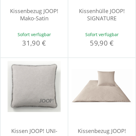
Kissenbezug JOOP!
Kissenhülle JOOP!
Mako-Satin
SIGNATURE
Sofort verfügbar
Sofort verfügbar
31,90 €
59,90 €
Kissen JOOP! UNI-
Kissenbezug JOOP!