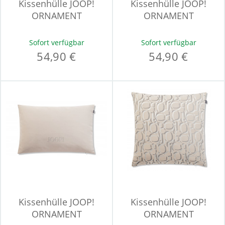
Kissenhülle JOOP!
Kissenhülle JOOP!
ORNAMENT
ORNAMENT
Sofort verfügbar
Sofort verfügbar
54,90 €
54,90 €
Kissenhülle JOOP!
Kissenhülle JOOP!
ORNAMENT
ORNAMENT