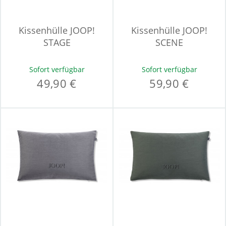
Kissenhülle JOOP!
Kissenhülle JOOP!
STAGE
SCENE
Sofort verfügbar
Sofort verfügbar
49,90 €
59,90 €