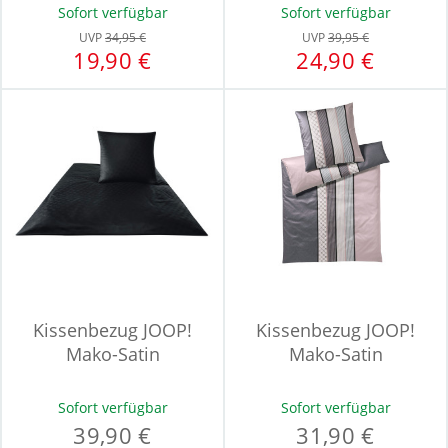
Sofort verfügbar
Sofort verfügbar
UVP
34,95 €
UVP
39,95 €
19,90 €
24,90 €
Kissenbezug JOOP!
Kissenbezug JOOP!
Mako-Satin
Mako-Satin
Sofort verfügbar
Sofort verfügbar
39,90 €
31,90 €