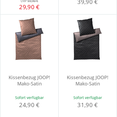
39,90 €
UVP
59,90 €
29,90 €
Kissenbezug JOOP!
Kissenbezug JOOP!
Mako-Satin
Mako-Satin
Sofort verfügbar
Sofort verfügbar
24,90 €
31,90 €