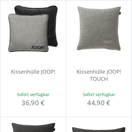
Kissenhülle JOOP!
Kissenhülle JOOP!
TOUCH
Sofort verfügbar
Sofort verfügbar
36,90 €
44,90 €