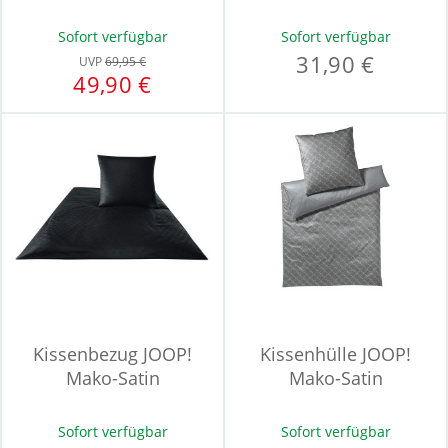
Sofort verfügbar
Sofort verfügbar
31,90 €
UVP
69,95 €
49,90 €
Kissenbezug JOOP!
Kissenhülle JOOP!
Mako-Satin
Mako-Satin
Sofort verfügbar
Sofort verfügbar