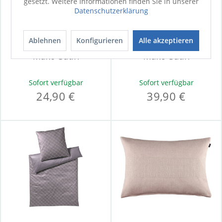
gesetzt. Weitere Informationen finden Sie in unserer
Datenschutzerklärung
Ablehnen
Konfigurieren
Alle akzeptieren
Kissenbezug JOOP!
Kissenbezug JOOP!
Mako-Satin
Mako-Satin
Sofort verfügbar
Sofort verfügbar
24,90 €
39,90 €