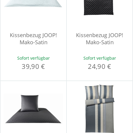
Kissenbezug JOOP!
Kissenbezug JOOP!
Mako-Satin
Mako-Satin
Sofort verfügbar
Sofort verfügbar
39,90 €
24,90 €