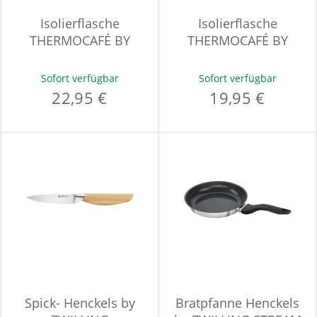
Isolierflasche
Isolierflasche
THERMOCAFÉ BY
THERMOCAFÉ BY
THERMOS TC
THERMOS TC BOTTLE
BEVERAGE
Sofort verfügbar
Sofort verfügbar
22,95 €
19,95 €
Spick- Henckels by
Bratpfanne Henckels