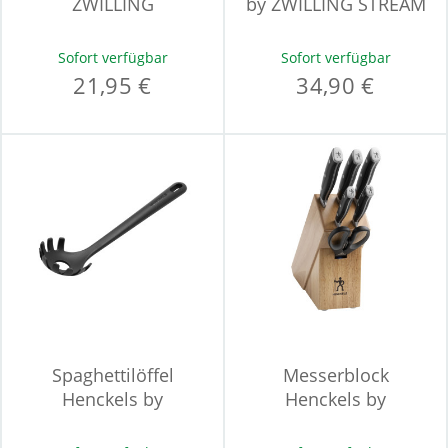
ZWILLING
by ZWILLING STREAM
Garniermesser PAKKA
CERAMIC
Sofort verfügbar
Sofort verfügbar
21,95 €
34,90 €
Spaghettilöffel
Messerblock
Henckels by
Henckels by
ZWILLING SILICONE
ZWILLING ACCENT
ONYX