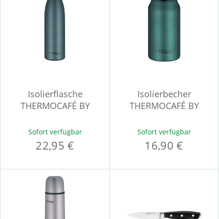
Isolierflasche
Isolierbecher
THERMOCAFÉ BY
THERMOCAFÉ BY
THERMOS TC BOTTLE
THERMOS TC
DRINKING
Sofort verfügbar
Sofort verfügbar
22,95 €
16,90 €