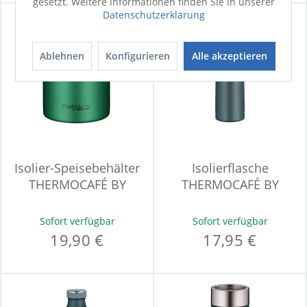
gesetzt. Weitere Informationen finden Sie in unserer
Datenschutzerklärung
Ablehnen
Konfigurieren
Alle akzeptieren
Isolier-Speisebehälter
Isolierflasche
THERMOCAFÉ BY
THERMOCAFÉ BY
THERMOS
THERMOS TC
BEVERAGE
Sofort verfügbar
Sofort verfügbar
19,90 €
17,95 €