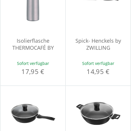
Isolierflasche
Spick- Henckels by
THERMOCAFÉ BY
ZWILLING
THERMOS TC
Garniermesser
BEVERAGE
ACCENT
Sofort verfügbar
Sofort verfügbar
17,95 €
14,95 €