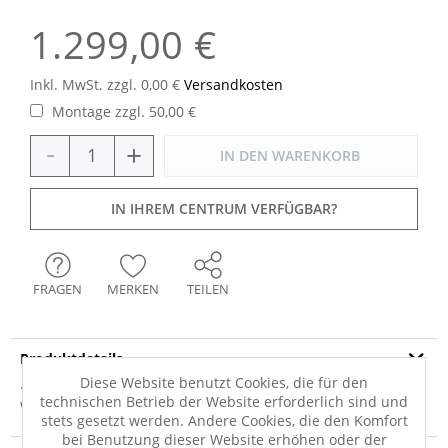
1.299,00 €
Inkl. MwSt. zzgl. 0,00 €
Versandkosten
Montage zzgl. 50,00 €
-
+
IN DEN
WARENKORB
IN IHREM CENTRUM VERFÜGBAR?
FRAGEN
MERKEN
TEILEN
Produktdetails
Diese Website benutzt Cookies, die für den
· Bezug: Stoff Matrix · Sitz: PUR-Schaum auf Stahl-
technischen Betrieb der Website erforderlich sind und
Wellenfedern · Sitzhöhe ca. 47 cm ·...
mehr
stets gesetzt werden. Andere Cookies, die den Komfort
bei Benutzung dieser Website erhöhen oder der