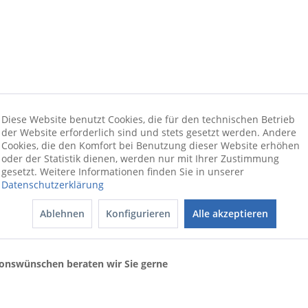
Diese Website benutzt Cookies, die für den technischen Betrieb
der Website erforderlich sind und stets gesetzt werden. Andere
Cookies, die den Komfort bei Benutzung dieser Website erhöhen
oder der Statistik dienen, werden nur mit Ihrer Zustimmung
gesetzt. Weitere Informationen finden Sie in unserer
nlichen und komfortablen Sofa Charlston von CANDY. Der modern
Datenschutzerklärung
eichen, edlen Farbausführungen erhältlich. Die Diamantsteppung
Ablehnen
Konfigurieren
Alle akzeptieren
um stilechten Hingucker werden. Die großzügige Sitzfläche thront 
en ein.
ionswünschen beraten wir Sie gerne