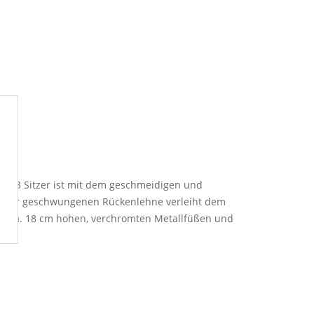
e 3 Sitzer ist mit dem geschmeidigen und
 in der geschwungenen Rückenlehne verleiht dem
auf ca. 18 cm hohen, verchromten Metallfüßen und