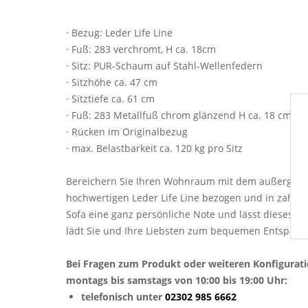
· Bezug: Leder Life Line
· Fuß: 283 verchromt, H ca. 18cm
· Sitz: PUR-Schaum auf Stahl-Wellenfedern
· Sitzhöhe ca. 47 cm
· Sitztiefe ca. 61 cm
· Fuß: 283 Metallfuß chrom glänzend H ca. 18 cm
· Rücken im Originalbezug
· max. Belastbarkeit ca. 120 kg pro Sitz
Bereichern Sie Ihren Wohnraum mit dem außergewöh
hochwertigen Leder Life Line bezogen und in zahlr
Sofa eine ganz persönliche Note und lässt dieses z
lädt Sie und Ihre Liebsten zum bequemen Entspann
Bei Fragen zum Produkt oder weiteren Konfigurat
montags bis samstags von 10:00 bis 19:00 Uhr:
telefonisch unter
02302 985 6662