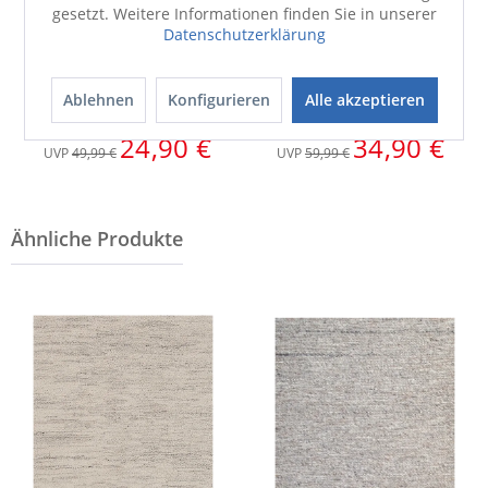
gesetzt. Weitere Informationen finden Sie in unserer
Datenschutzerklärung
Bettwäsche
Bettwäsche
Ablehnen
Konfigurieren
Alle akzeptieren
SINA Satin
SINA Satin
24,90 €
34,90 €
UVP
49,99 €
UVP
59,99 €