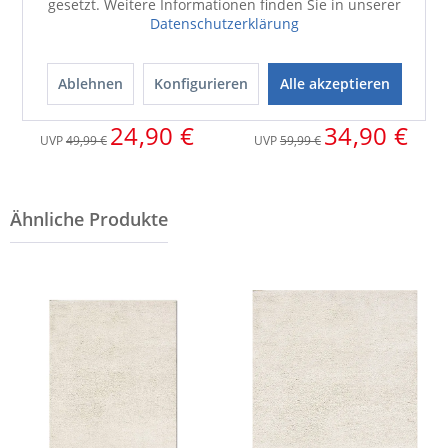
gesetzt. Weitere Informationen finden Sie in unserer
Datenschutzerklärung
Ablehnen
Konfigurieren
Alle akzeptieren
Bettwäsche
Bettwäsche
SINA Satin
SINA Satin
24,90 €
34,90 €
UVP
49,99 €
UVP
59,99 €